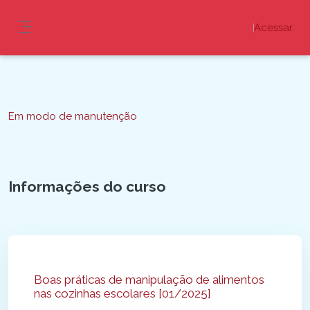
Ir para o conteúdo principal
Acessar
Painel lateral
Blocos
Em modo de manutenção
Informações do curso
Blocos
Boas práticas de manipulação de alimentos
nas cozinhas escolares [01/2025]