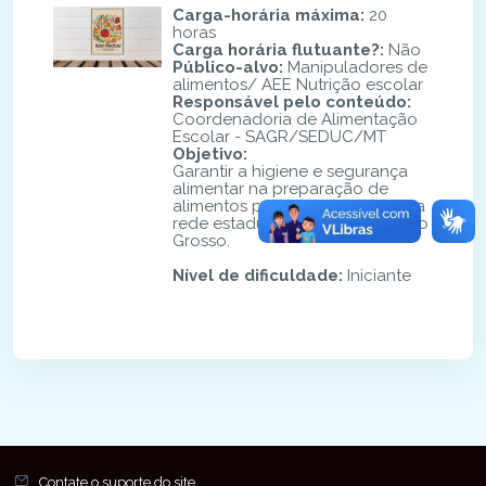
Carga-horária máxima
:
20
horas
Carga horária flutuante?
:
Não
Público-alvo
:
Manipuladores de
alimentos/ AEE Nutrição escolar
Responsável pelo conteúdo
:
Coordenadoria de Alimentação
Escolar - SAGR/SEDUC/MT
Objetivo
:
Garantir a higiene e segurança
alimentar na preparação de
alimentos para os estudantes da
rede estadual de ensino de Mato
Grosso.
Nível de dificuldade
:
Iniciante
Blocos
Blocos
Contate o suporte do site