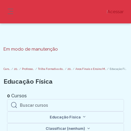
Ir para o conteúdo principal
Acessar
Painel lateral
Blocos
Em modo de manutenção
Cursos
2024
Professores
Trilha Formativa do SEE
2024
Anos Finais e Ensino Médio
Educação Física
Educação Física
0
Cursos
Buscar cursos
Buscar cursos
Educação Física
Classificar (nenhum)