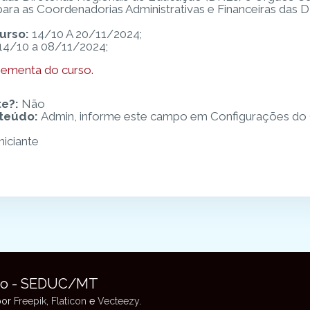
ara as Coordenadorias Administrativas e Financeiras das 
urso:
14/10 A 20/11/2024;
14/10 a 08/11/2024;
a ementa do curso.
te?
:
Não
nteúdo
:
Admin, informe este campo em Configurações do 
niciante
to - SEDUC/MT
 por
Freepik
,
Flaticon
e
Vecteezy
.