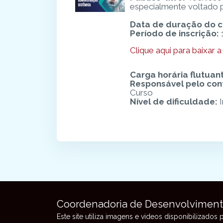
especialmente voltado p
Data de duração do c
Período de inscrição:
Clique aqui para baixar 
Carga horária flutuan
Responsável pelo co
Curso
Nível de dificuldade
:
I
Blocos
Blocos
Coordenadoria de Desenvolvimen
Este site utiliza imagens e videos disponibilizados