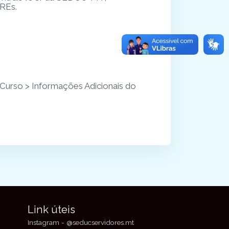
DREs.
Curso > Informações Adicionais do
Link úteis
Instagram - @seducservidores.mt