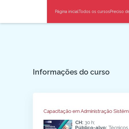
Ir para o conteúdo principal
Página inicial
Todos os cursos
Preciso d
Blocos
Informações do curso
Blocos
Capacitação em Administração Sistêm
CH:
30 h;
Público-alvo:
Técnicos 