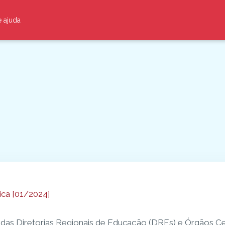
e ajuda
ica [01/2024]
das Diretorias Regionais de Educação (DREs) e Órgãos 