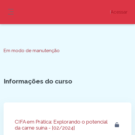
Ir para o conteúdo principal
Acessar
Painel lateral
Blocos
Em modo de manutenção
Informações do curso
Blocos
CIFA em Prática: Explorando o potencial
da carne suína - [02/2024]