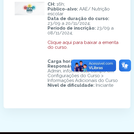
CH:
16h;
Público-alvo:
AAE/ Nutrição
escolar
Data de duração do curso:
23/09 a 20/11/2024;
Período de inscrição:
23/09 a
08/11/2024;
Clique aqui para baixar a ementa
do curso.
Carga horária flutuante?
:
Não
Responsável pelo conteúdo
:
Admin, informe este campo em
Configurações do Curso >
Informações Adicionais do Curso
Nível de dificuldade
:
Iniciante
Blocos