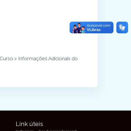
Curso > Informações Adicionais do
Link úteis