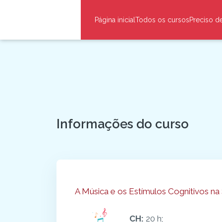
Ir para o conteúdo principal
Página inicial
Todos os cursos
Preciso d
Blocos
Informações do curso
Blocos
A Música e os Estímulos Cognitivos na
CH:
20 h;