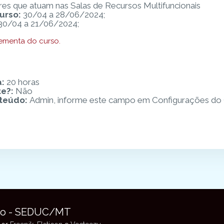
es que atuam nas Salas de Recursos Multifuncionais
urso:
30/04 a 28/06/2024;
30/04 a 21/06/2024;
 ementa do curso.
a
:
20 horas
te?
:
Não
nteúdo
:
Admin, informe este campo em Configurações do 
to - SEDUC/MT