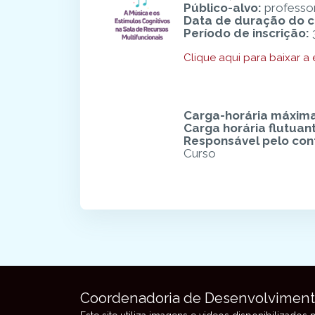
Público-alvo:
professor
Data de duração do c
Período de inscrição:
Clique aqui para baixar a
Carga-horária máxim
Carga horária flutuan
Responsável pelo co
Curso
Blocos
Blocos
Coordenadoria de Desenvolvimen