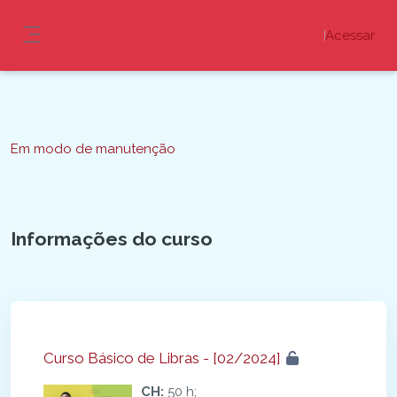
Ir para o conteúdo principal
Acessar
Painel lateral
Blocos
Em modo de manutenção
Informações do curso
Blocos
Curso Básico de Libras - [02/2024]
CH:
50 h;