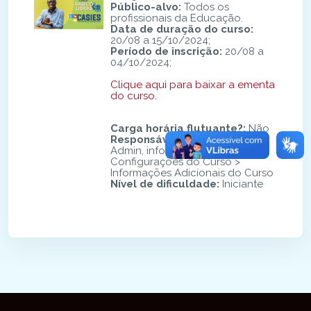
Público-alvo:
Todos os
profissionais da Educação.
Data de duração do curso:
20/08 a 15/10/2024;
Período de inscrição:
20/08 a
04/10/2024;
Clique aqui para baixar a ementa
do curso.
Carga horária flutuante?
:
Não
Responsável pelo conteúdo
:
Admin, informe este campo em
Configurações do Curso >
Informações Adicionais do Curso
Nível de dificuldade
:
Iniciante
Blocos
Blocos