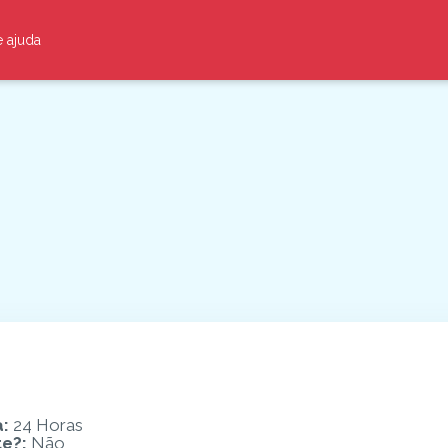
e ajuda
a
:
24 Horas
te?
:
Não