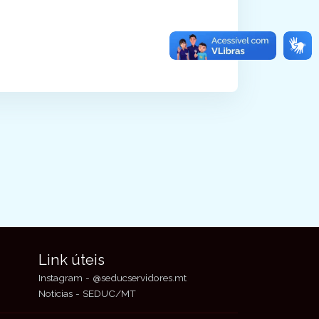
Link úteis
Instagram - @seducservidores.mt
Noticias - SEDUC/MT