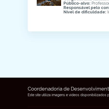
Público-alvo
:
Professo
Responsável pelo co
Nível de dificuldade
:
I
Blocos
Blocos
Coordenadoria de Desenvolvimen
Este site utiliza imagens e videos disponibilizados