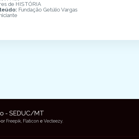
res de HISTÓRIA
nteúdo
:
Fundação Getúlio Vargas
niciante
to - SEDUC/MT
 por
Freepik
,
Flaticon
e
Vecteezy
.