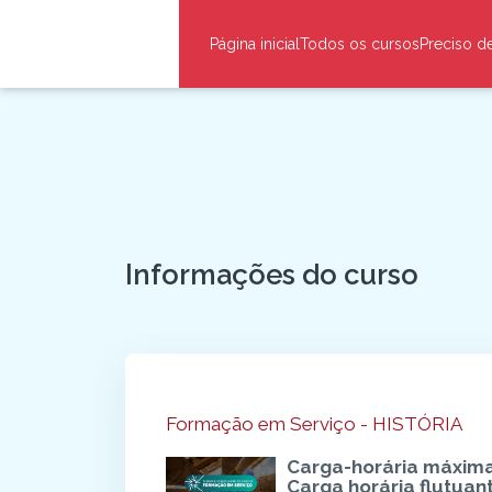
Ir para o conteúdo principal
Página inicial
Todos os cursos
Preciso d
Blocos
Informações do curso
Blocos
Formação em Serviço - HISTÓRIA
Carga-horária máxim
Carga horária flutuan