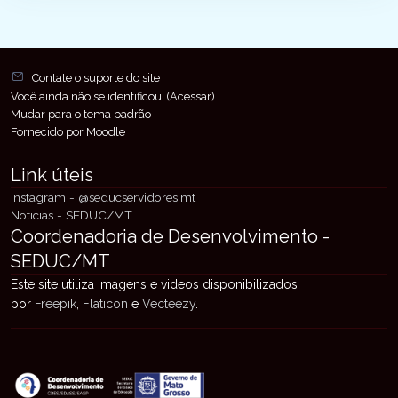
Blocos
Blocos
Contate o suporte do site
Você ainda não se identificou. (
Acessar
)
Mudar para o tema padrão
Fornecido por
Moodle
Link úteis
Instagram - @seducservidores.mt
Noticias - SEDUC/MT
Coordenadoria de Desenvolvimento -
SEDUC/MT
Este site utiliza imagens e videos disponibilizados
por
Freepik
,
Flaticon
e
Vecteezy
.