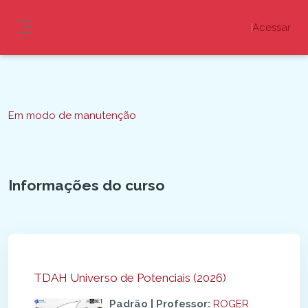
Ir para o conteúdo principal
Acessar
Painel lateral
Blocos
Em modo de manutenção
Informações do curso
Blocos
TDAH Universo de Potenciais (2026)
Padrão | Professor:
ROGER