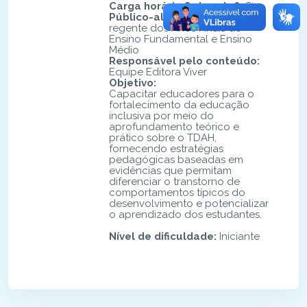
Carga horária flutuante?
:
Sim
Público-alvo
:
Professores
regente dos Anos Finais do
Ensino Fundamental e Ensino
Médio
Responsável pelo conteúdo
:
Equipe Editora Viver
Objetivo
:
Capacitar educadores para o
fortalecimento da educação
inclusiva por meio do
aprofundamento teórico e
prático sobre o TDAH,
fornecendo estratégias
pedagógicas baseadas em
evidências que permitam
diferenciar o transtorno de
comportamentos típicos do
desenvolvimento e potencializar
o aprendizado dos estudantes.
Nível de dificuldade
:
Iniciante